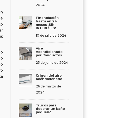
2024
én
de
Financiación
hasta en 24
to
meses ¡SIN
INTERESES!
ar
10 de julio de 2024
a:
Aire
do
Acondicionado
por Conductos
jo
25 de junio de 2024
do
ro
Origen del aire
ta
acondicionado
26 de marzo de
2024
Trucos para
decorar un baño
pequeño