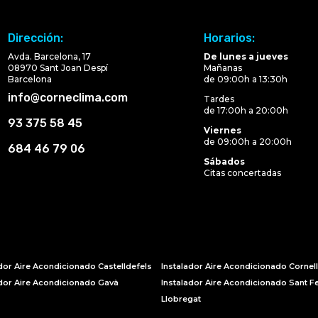
Dirección:
Horarios:
Avda. Barcelona, 17
De lunes a jueves
08970 Sant Joan Despí
Mañanas
Barcelona
de 09:00h a 13:30h
info@corneclima.com
Tardes
de 17:00h a 20:00h
93 375 58 45
Viernes
de 09:00h a 20:00h
684 46 79 06
Sábados
Citas concertadas
dor Aire Acondicionado Castelldefels
Instalador Aire Acondicionado Cornel
ador Aire Acondicionado Gavà
Instalador Aire Acondicionado Sant Fe
Llobregat